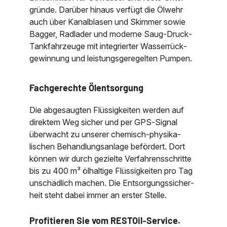
gründe. Darüber hinaus verfügt die Ölwehr
auch über Kanal­blasen und Skimmer sowie
Bagger, Rad­lader und ­moder­ne Saug‐Druck‐
Tankfahr­zeuge mit inte­grierter Wasser­rück­
gewinnung und leistungs­geregel­ten Pumpen.
Fachgerechte Ölentsorgung
Die abgesaugten Flüssig­keiten werden auf
direk­tem Weg sicher und per GPS‐Signal
über­wacht zu unserer chemisch‐physika­
lischen Behand­lungs­anlage beför­dert. Dort
können wir durch ge­zielte Ver­fahrens­schritte
bis zu 400 m³ ölhaltige Flüssig­keiten pro Tag
unschäd­lich machen. Die Ent­sor­gungs­sicher­
heit steht dabei immer an erster Stelle.
Profitieren Sie vom RESTOil‐Service.