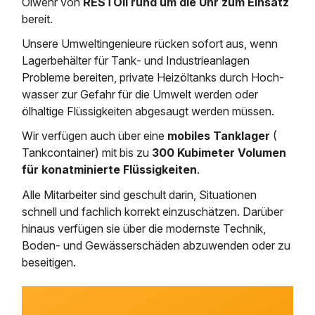
Ölwehr von
RESTOil rund um die Uhr zum Einsatz
Chemisch physikalische Behan
bereit.
Abscheidersanierung
Bauhof / Feuerwehr
Baden-Württemberg
Service in der Nähe von
Unsere Umweltingenieure rücken sofort aus, wenn
Sicherheit durch eANV
Geothermie und HDD-Spülbohr 
Lager­behäl­ter für Tank‐ und Industrie­an­lagen
Probleme bereiten, private Heizöl­tanks durch Hoch­
Über uns
wasser zur Gefahr für die Umwelt werden oder
ölhaltige Flüssigkeiten abgesaugt werden müssen.
Wir verfügen auch über eine
mobiles Tanklager
(
Kontakt
Tankcontainer) mit bis zu
300 Kubimeter Volumen
für konatminierte Flüssigkeiten
.
Alle Mitarbeiter sind ge­schult darin, Situa­tionen
schnell und fachlich korrekt einzu­schätzen. Darüber
hinaus verfügen sie über die modernste Technik,
Boden‐ und Gewässer­schäden abzuwenden oder zu
beseitigen.