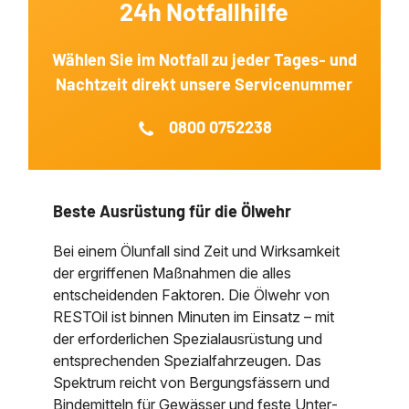
24h Notfallhilfe
Wählen Sie im Notfall zu jeder Tages‐ und
Nachtzeit direkt unsere Servicenummer
0800 0752238
Beste Ausrüstung für die Ölwehr
Bei einem Ölunfall sind Zeit und Wirk­sam­keit
der er­grif­fe­nen Maß­nah­men die alles
entscheidenden Faktoren. Die Ölwehr von
RESTOil ist binnen Minuten im Ein­satz – mit
der erforder­lichen Spezial­aus­rüstung und
entsprechenden Spezial­fahr­zeugen. Das
Spektrum reicht von Bergungs­fässern und
Binde­mitteln für Gewässer und feste Unter­