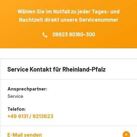
Wählen Sie im Notfall zu jeder Tages‐ und
Nachtzeit direkt unsere Servicenummer
09923 80180–300
Service Kontakt für Rheinland-Pfalz
Ansprechpartner:
Service
Telefon:
+49 6131 / 9213623
E-Mail senden