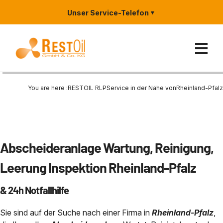
Unser Service-Telefon
You are here :
RESTOIL RLP
Service in der Nähe von
Rheinland-Pfalz
Ölabscheider
Reinigung und Entleerung von
Entsorgung und Verwertung v
Zertifizierungen
Rheinland-Pfalz
Abscheideranlage Wartung, Reinigung,
Abscheideranlagen, Schlammfä
Entsorgung
Entsorgung von Ölabscheiderin
Metallverabeitung / Industrie
Hessen
Leerung Inspektion Rheinland-Pfalz
Wartung
Entleerung und Reinigung von
Waschanlage & SB
Saarland
Branchen
& 24h Notfallhilfe
Generalinspektion von Abschei
Regenrückhaltebecken
1999 und DIN 4040
Tankstelle
Nordrhein-Westfalen NRW
Entsorgung von Kühlschmierst
Sie sind auf der Suche nach einer Firma in
Rheinland-Pfalz
,
Notfall?
Entsorgung Ölabscheider
KFZ-Werkstatt
Bayern