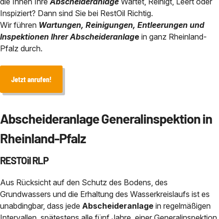
die Ihnen Ihre
Abscheideranlage
Wartet, Reinigt, Leert oder
Chemisch physikalische Behan
Inspiziert? Dann sind Sie bei RestOil Richtig.
Abscheidersanierung
Bauhof / Feuerwehr
Baden-Württemberg
Wir führen
Wartungen, Reinigungen, Entleerungen und
Service in der Nähe von
Inspektionen Ihrer Abscheideranlag
e
in ganz Rheinland-
Sicherheit durch eANV
Geothermie und HDD-Spülbohr 
Pfalz durch.
Über uns
Jetzt anrufen!
Kontakt
Abscheideranlage Generalinspektion in
Rheinland-Pfalz
RESTOil RLP
Aus Rücksicht auf den Schutz des Bodens, des
Grundwassers und die Erhaltung des Wasserkreislaufs ist es
unabdingbar, dass jede
Abscheideranlage
in regelmäßigen
Intervallen, spätestens alle fünf Jahre, einer Generalinspektion