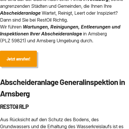
Chemisch physikalische Behan
angrenzenden Städten und Gemeinden, die Ihnen Ihre
Abscheidersanierung
Bauhof / Feuerwehr
Baden-Württemberg
Abscheideranlage
Wartet, Reinigt, Leert oder Inspiziert?
Service in der Nähe von
Dann sind Sie bei RestOil Richtig.
Sicherheit durch eANV
Geothermie und HDD-Spülbohr 
Wir führen
Wartungen, Reinigungen, Entleerungen und
Inspektionen Ihrer Abscheideranlag
e
in Arnsberg
Über uns
(PLZ 59821) und Arnsberg Umgebung durch.
Kontakt
Jetzt anrufen!
Abscheideranlage Generalinspektion in
Arnsberg
RESTOil RLP
Aus Rücksicht auf den Schutz des Bodens, des
Grundwassers und die Erhaltung des Wasserkreislaufs ist es