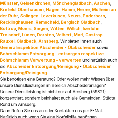
Münster
,
Gelsenkirchen
,
Mönchengladbach
,
Aachen
,
Krefeld
,
Oberhausen
,
Hagen
,
Hamm
,
Herne
,
Mülheim an
der Ruhr
,
Solingen
,
Leverkusen
,
Neuss
,
Paderborn
,
Recklinghausen
,
Remscheid
,
Bergisch Gladbach
,
Bottrop
,
Moers
,
Siegen
,
Witten
,
Willich
,
Iserlohn
,
Troisdorf
,
Lünen
,
Dorsten
,
Velbert
,
Marl
,
Castrop-
Rauxel
,
Gladbeck
,
Arnsberg
. Wir bieten Ihnen auch
Generalinspektion Abscheider - Ölabscheider
sowie
Bohrschlamm Entsorgung - entsorgen respektive
Bohrschlamm Verwertung - verwerten
und natürlich auch
die
Abscheider Entsorgung/Reinigung
-
Ölabscheider
Entsorgung/Reinigung
.
Sie benötigen eine Beratung? Oder wollen mehr Wissen über
unsere Dienstleistungen im Bereich Abscheideranlagen?
Unsere Dienstleistung ist nicht nur auf Arnsberg (59821)
konzentriert, sondern beinhaltet auch alle Gemeinden, Städte
Rund um Arnsberg.
Dann Rufen Sie uns an oder Kontakten uns per E-Mail.
Natürlich auch wenn Sie eine Notfallhilfe benötigen.