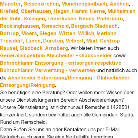
Münster
,
Gelsenkirchen
,
Mönchengladbach
,
Aachen
,
Krefeld
,
Oberhausen
,
Hagen
,
Hamm
,
Herne
,
Mülheim an
der Ruhr
,
Solingen
,
Leverkusen
,
Neuss
,
Paderborn
,
Recklinghausen
,
Remscheid
,
Bergisch Gladbach
,
Bottrop
,
Moers
,
Siegen
,
Witten
,
Willich
,
Iserlohn
,
Troisdorf
,
Lünen
,
Dorsten
,
Velbert
,
Marl
,
Castrop-
Rauxel
,
Gladbeck
,
Arnsberg
. Wir bieten Ihnen auch
Generalinspektion Abscheider - Ölabscheider
sowie
Bohrschlamm Entsorgung - entsorgen respektive
Bohrschlamm Verwertung - verwerten
und natürlich auch
die
Abscheider Entsorgung/Reinigung
-
Ölabscheider
Entsorgung/Reinigung
.
Sie benötigen eine Beratung? Oder wollen mehr Wissen über
unsere Dienstleistungen im Bereich Abscheideranlagen?
Unsere Dienstleistung ist nicht nur auf Remscheid (42853)
konzentriert, sondern beinhaltet auch alle Gemeinden, Städte
Rund um Remscheid.
Dann Rufen Sie uns an oder Kontakten uns per E-Mail.
Natürlich auch wenn Sie eine Notfallhilfe benötigen.