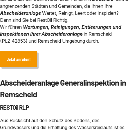
Chemisch physikalische Behan
angrenzenden Städten und Gemeinden, die Ihnen Ihre
Abscheidersanierung
Bauhof / Feuerwehr
Baden-Württemberg
Abscheideranlage
Wartet, Reinigt, Leert oder Inspiziert?
Service in der Nähe von
Dann sind Sie bei RestOil Richtig.
Sicherheit durch eANV
Geothermie und HDD-Spülbohr 
Wir führen
Wartungen, Reinigungen, Entleerungen und
Inspektionen Ihrer Abscheideranlag
e
in Remscheid
Über uns
(PLZ 42853) und Remscheid Umgebung durch.
Kontakt
Jetzt anrufen!
Abscheideranlage Generalinspektion in
Remscheid
RESTOil RLP
Aus Rücksicht auf den Schutz des Bodens, des
Grundwassers und die Erhaltung des Wasserkreislaufs ist es