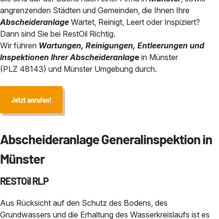
Chemisch physikalische Behan
angrenzenden Städten und Gemeinden, die Ihnen Ihre
Abscheidersanierung
Bauhof / Feuerwehr
Baden-Württemberg
Abscheideranlage
Wartet, Reinigt, Leert oder Inspiziert?
Service in der Nähe von
Dann sind Sie bei RestOil Richtig.
Sicherheit durch eANV
Geothermie und HDD-Spülbohr 
Wir führen
Wartungen, Reinigungen, Entleerungen und
Inspektionen Ihrer Abscheideranlag
e
in Münster
Über uns
(PLZ 48143) und Münster Umgebung durch.
Kontakt
Jetzt anrufen!
Abscheideranlage Generalinspektion in
Münster
RESTOil RLP
Aus Rücksicht auf den Schutz des Bodens, des
Grundwassers und die Erhaltung des Wasserkreislaufs ist es