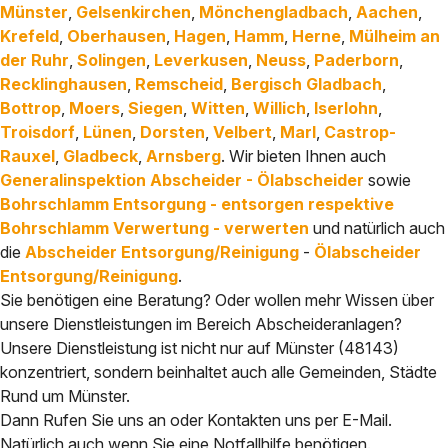
Münster
,
Gelsenkirchen
,
Mönchengladbach
,
Aachen
,
Krefeld
,
Oberhausen
,
Hagen
,
Hamm
,
Herne
,
Mülheim an
der Ruhr
,
Solingen
,
Leverkusen
,
Neuss
,
Paderborn
,
Recklinghausen
,
Remscheid
,
Bergisch Gladbach
,
Bottrop
,
Moers
,
Siegen
,
Witten
,
Willich
,
Iserlohn
,
Troisdorf
,
Lünen
,
Dorsten
,
Velbert
,
Marl
,
Castrop-
Rauxel
,
Gladbeck
,
Arnsberg
. Wir bieten Ihnen auch
Generalinspektion Abscheider - Ölabscheider
sowie
Bohrschlamm Entsorgung - entsorgen respektive
Bohrschlamm Verwertung - verwerten
und natürlich auch
die
Abscheider Entsorgung/Reinigung
-
Ölabscheider
Entsorgung/Reinigung
.
Sie benötigen eine Beratung? Oder wollen mehr Wissen über
unsere Dienstleistungen im Bereich Abscheideranlagen?
Unsere Dienstleistung ist nicht nur auf Münster (48143)
konzentriert, sondern beinhaltet auch alle Gemeinden, Städte
Rund um Münster.
Dann Rufen Sie uns an oder Kontakten uns per E-Mail.
Natürlich auch wenn Sie eine Notfallhilfe benötigen.