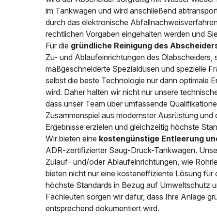
im Tankwagen und wird anschließend abtransport
durch das elektronische Abfallnachweisverfahren 
rechtlichen Vorgaben eingehalten werden und Sie
Für die
gründliche Reinigung des Abscheider
Zu- und Ablaufeinrichtungen des Ölabscheiders, 
maßgeschneiderte Spezialdüsen und spezielle Frä
selbst die beste Technologie nur dann optimale 
wird. Daher halten wir nicht nur unsere technisc
dass unser Team über umfassende Qualifikationen
Zusammenspiel aus modernster Ausrüstung und qua
Ergebnisse erzielen und gleichzeitig höchste Sta
Wir bieten eine
kostengünstige Entleerung un
ADR-zertifizierter Saug-Druck-Tankwagen. Unser
Zulauf- und/oder Ablaufeinrichtungen, wie Rohrl
bieten nicht nur eine kosteneffiziente Lösung fü
höchste Standards in Bezug auf Umweltschutz u
Fachleuten sorgen wir dafür, dass Ihre Anlage grü
entsprechend dokumentiert wird.