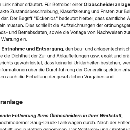
Link näher erläutert. Für Betreiber einer
Ölabscheideranlag
exakte Zustandsbeschreibung, Klassifizierung und Fristen zur 
dar. Der Begriff "lückenlos" bedeutet hierbei, dass sämtliche 
sein müssen. Dies schließt die Aufzeichnungen der ordnungs
ands- und Betriebsdaten, sowie die Vorlage von Nachweisen zu
 Wartung ein.
e Entnahme und Entsorgung
, den bau- und anlagentechnisc
e die Dichtheit der Zu- und Ablaufleitungen usw. exakt und prä
fberichts gewährleistet, dass keinerlei Unklarheiten bestehen, we
formationen über die Durchführung der Generalinspektion erha
ndern auch die Einhaltung der gesetzlichen Vorgaben und
ranlage
de Entleerung Ihres Ölabscheiders in Ihrer Werkstatt,
 hochmoderner Saug-Druck-Tankwagen durch. Nach der Entle
 befüllt und in Betrieb genommen. Der Schlamm- und Ölanteil ve