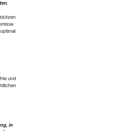
ten
.
rstützen
romisse
 optimal
chte und
htlichen
ng, in