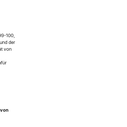
999-100,
und der
ät von
afür
 von