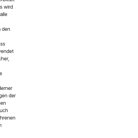
s wird
alle
n den
ass
wendet
cher,
e
derner
gen der
gen
auch
ahrenen
n