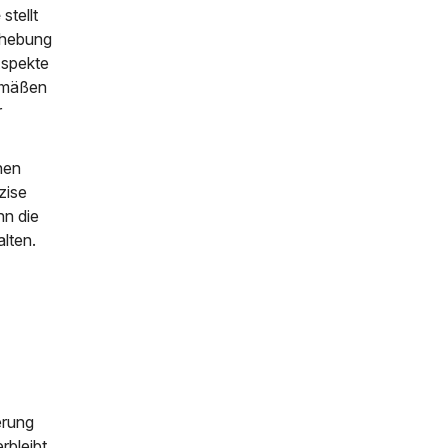
e
stellt
Behebung
Aspekte
gemäßen
r
hen
zise
nn die
lten.
erung
rbleibt