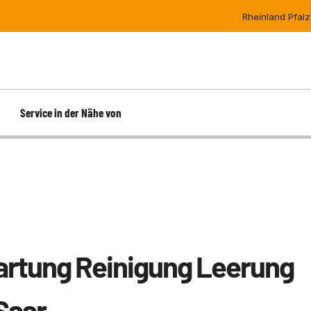
Rheinland Pfalz
Service in der Nähe von
ammfängen, etc
schlamm
Rheinland-Pfalz
Metallverabeitung / Industrie
Hessen
Tankstelle
N 4040
ückhaltebecken
Saarland
Bauhof / Feuerwehr
Nordrhein-Westfalen NRW
pülbohr
anlage
Bayern
Baden-Württemberg
rtung Reinigung Leerung
Saar