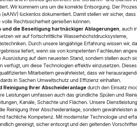
iert. Wir kümmern uns um die korrekte Entsorgung. Der Prozes
(eANV) lückenlos dokumentiert. Damit stellen wir sicher, dass 
 volle Rechtssicherheit genießen können.
s und die Beseitigung hartnäckiger Ablagerungen
, auch i
setzen wir auf fortschrittliche Wasserhöchstdrucksysteme,
stechniken. Durch unsere langjährige Erfahrung wissen wir, d
Ergebnisse liefert, wenn sie von kompetenten Fachleuten ange
he Ausrüstung auf dem neuesten Stand, sondern stellen auch si
 verfügt, um diese Technologien effektiv einzusetzen. Dieses
lifizierten Mitarbeitern gewährleistet, dass wir herausragend
ndards in Sachen Umweltschutz und Effizienz einhalten.
d Reinigung Ihrer Abscheideranlage
durch den Einsatz mo
e Leistungen umfassen auch das gründliche Spülen und Reini
eitungen, Kanäle, Schächte und Flächen. Unsere Dienstleistun
r die Reinigung Ihrer Abscheideranlage, sondern gewährleisten 
nd fachliche Kompetenz. Mit modernster Technologie und erf
ndlich gereinigt, sicher entsorgt und den geltenden Vorschrifte