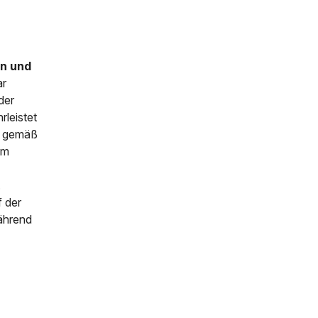
en und
ar
der
leistet
nd gemäß
im
.
f der
während