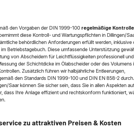
emäß den Vorgaben der DIN 1999-100
regelmäßige Kontroll
ernimmt diese Kontroll- und Wartungspflichten in Dillingen/Sa
s sämtliche behördlichen Anforderungen erfüllt werden, inklusive 
im Betriebstagebuch. Diese umfassende Unterstützung gewähr
artung von Abscheidern für Leichtflüssigkeiten professionell u
Messung der Schichtdicke im Ölabscheider oder des Volumens 
ntrollen. Zusätzlich führen wir halbjährliche Entleerungen,
n gemäß den Standards DIN 1999-100 und DIN EN 858-2 durch
gen/Saar können Sie sicher sein, dass Sie in allen Aspekten au
r, dass Ihre Anlage effizient und rechtskonform funktioniert, 
en.
rvice zu attraktiven Preisen & Kosten