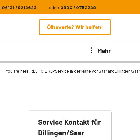
:
06131 / 9213623
oder:
0800 / 0752238
Ölhaverie? Wir helfen!
Mehr
You are here :
RESTOIL RLP
Service in der Nähe von
Saarland
Dillingen/Saar
Service Kontakt für
Dillingen/Saar