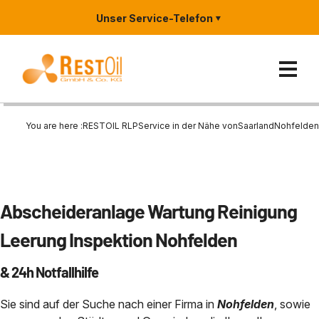
Unser Service-Telefon
You are here :
RESTOIL RLP
Service in der Nähe von
Saarland
Nohfelden
Ölabscheider
Reinigung und Entleerung von
Entsorgung und Verwertung v
Zertifizierungen
Rheinland-Pfalz
Abscheideranlage Wartung Reinigung
Abscheideranlagen, Schlammfä
Entsorgung
Entsorgung von Ölabscheiderin
Metallverabeitung / Industrie
Hessen
Leerung Inspektion Nohfelden
Wartung
Entleerung und Reinigung von
Waschanlage & SB
Saarland
Branchen
& 24h Notfallhilfe
Generalinspektion von Abschei
Regenrückhaltebecken
1999 und DIN 4040
Tankstelle
Nordrhein-Westfalen NRW
Entsorgung von Kühlschmierst
Sie sind auf der Suche nach einer Firma in
Nohfelden
, sowie
Notfall?
Entsorgung Ölabscheider
KFZ-Werkstatt
Bayern