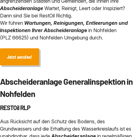
angrenzenden Städten und Gemeinden, die Ihnen Ihre
Chemisch physikalische Behan
Abscheideranlage
Wartet, Reinigt, Leert oder Inspiziert?
Abscheidersanierung
Bauhof / Feuerwehr
Baden-Württemberg
Dann sind Sie bei RestOil Richtig.
Service in der Nähe von
Wir führen
Wartungen, Reinigungen, Entleerungen und
Sicherheit durch eANV
Geothermie und HDD-Spülbohr 
Inspektionen Ihrer Abscheideranlag
e
in Nohfelden
(PLZ 66625) und Nohfelden Umgebung durch.
Über uns
Jetzt anrufen!
Kontakt
Abscheideranlage Generalinspektion in
Nohfelden
RESTOil RLP
Aus Rücksicht auf den Schutz des Bodens, des
Grundwassers und die Erhaltung des Wasserkreislaufs ist es
unabdingbar, dass jede
Abscheideranlage
in regelmäßigen