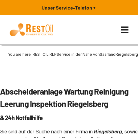
Unser Service-Telefon
You are here :
RESTOIL RLP
Service in der Nähe von
Saarland
Riegelsberg
Ölabscheider
Reinigung und Entleerung von
Entsorgung und Verwertung v
Zertifizierungen
Rheinland-Pfalz
Abscheideranlage Wartung Reinigung
Abscheideranlagen, Schlammfä
Entsorgung
Entsorgung von Ölabscheiderin
Metallverabeitung / Industrie
Hessen
Leerung Inspektion Riegelsberg
Wartung
Entleerung und Reinigung von
Waschanlage & SB
Saarland
Branchen
& 24h Notfallhilfe
Generalinspektion von Abschei
Regenrückhaltebecken
1999 und DIN 4040
Tankstelle
Nordrhein-Westfalen NRW
Entsorgung von Kühlschmierst
Sie sind auf der Suche nach einer Firma in
Riegelsberg
, sowie
Notfall?
Entsorgung Ölabscheider
KFZ-Werkstatt
Bayern