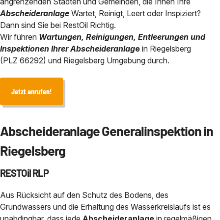
angrenzenden Städten und Gemeinden, die Ihnen Ihre
Chemisch physikalische Behan
Abscheideranlage
Wartet, Reinigt, Leert oder Inspiziert?
Abscheidersanierung
Bauhof / Feuerwehr
Baden-Württemberg
Dann sind Sie bei RestOil Richtig.
Service in der Nähe von
Wir führen
Wartungen, Reinigungen, Entleerungen und
Sicherheit durch eANV
Geothermie und HDD-Spülbohr 
Inspektionen Ihrer Abscheideranlag
e
in Riegelsberg
(PLZ 66292) und Riegelsberg Umgebung durch.
Über uns
Jetzt anrufen!
Kontakt
Abscheideranlage Generalinspektion in
Riegelsberg
RESTOil RLP
Aus Rücksicht auf den Schutz des Bodens, des
Grundwassers und die Erhaltung des Wasserkreislaufs ist es
unabdingbar, dass jede
Abscheideranlage
in regelmäßigen